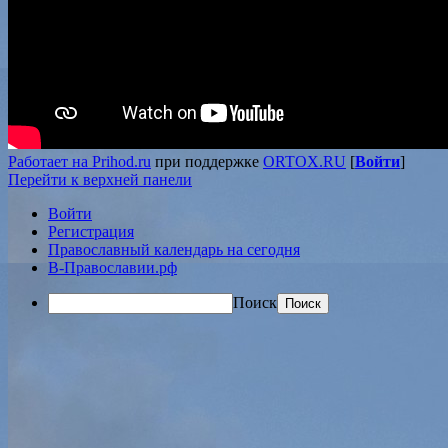
Работает на Prihod.ru
при поддержке
ORTOX.RU
[
Войти
]
Перейти к верхней панели
Войти
Регистрация
Православный календарь на сегодня
В-Православии.рф
Поиск