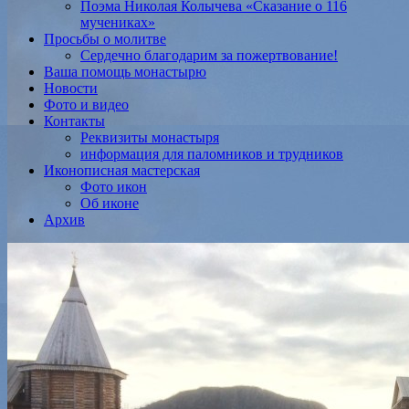
Поэма Николая Колычева «Сказание о 116
мучениках»
Просьбы о молитве
Сердечно благодарим за пожертвование!
Ваша помощь монастырю
Новости
Фото и видео
Контакты
Реквизиты монастыря
информация для паломников и трудников
Иконописная мастерская
Фото икон
Об иконе
Архив