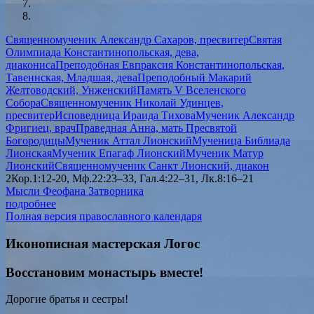
Священномученик Александр Сахаров, пресвитер
Святая
Олимпиада Константинопольская, дева,
диакониса
Преподобная Евпраксия Константинопольская,
Тавеннская, Младшая, дева
Преподобный Макарий
Желтоводский, Унженский
Память V Вселенского
Собора
Священномученик Николай Удинцев,
пресвитер
Исповедница Ираида Тихова
Мученик Александр
Фригиец, врач
Праведная Анна, мать Пресвятой
Богородицы
Мученик Аттал Лионский
Мученица Библиада
Лионская
Мученик Епагаф Лионский
Мученик Матур
Лионский
Священномученик Санкт Лионский, диакон
2Кор.1:12-20, Мф.22:23–33, Гал.4:22–31, Лк.8:16–21
Мысли Феофана Затворника
подробнее
Полная версия православного календаря
Иконописная мастерская Логос
Восстановим монастырь вместе!
Дорогие братья и сестры!