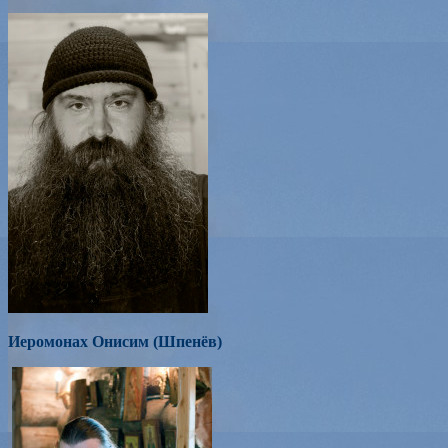
Иеромонах Онисим (Шпенёв)