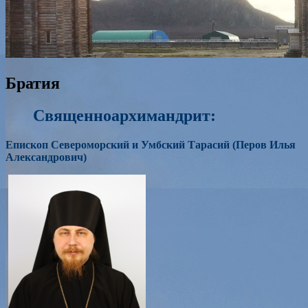
Братия
Священноархимандрит:
Епископ Североморский и Умбский Тарасий (Перов Илья
Александрович)