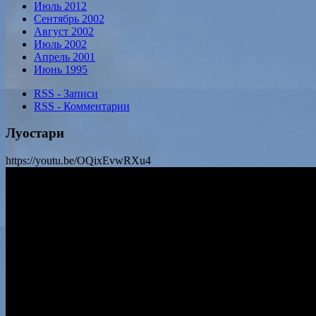
Июль 2012
Сентябрь 2002
Август 2002
Июль 2002
Апрель 2001
Июнь 1995
RSS - Записи
RSS - Комментарии
Луостари
https://youtu.be/OQixEvwRXu4