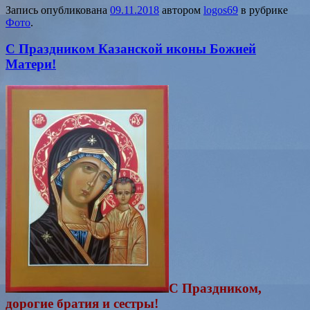
Запись опубликована
09.11.2018
автором
logos69
в рубрике
Фото
.
С Праздником Казанской иконы Божией
Матери!
С Праздником,
дорогие братия и сестры!