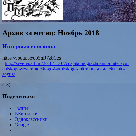
Архив за месяц:
Ноябрь 2018
Интервью епископа
https://youtu.be/qbSqR7z8Gzs
http://severeparh.ru/2018/11/07/vospitanie-grazhdanina-intervyu-
episkopa-severomorskogo-i-umbskogo-mitrofana-na-telekanale-
soyuz/
(18)
Поделиться:
Twitter
ВКонтакте
Одноклассники
Google