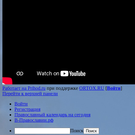
Работает на Prihod.ru
при поддержке
ORTOX.RU
[
Войти
]
Перейти к верхней панели
Войти
Регистрация
Православный календарь на сегодня
В-Православии.рф
Поиск