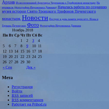
Архив
Из воспоминаний Аристарха Черепанова о Трифоновом монастыре
На
Началась работа по созданию
промысле (фотографии Иеромонаха Дамиана)
музея истории Свято-Троицкого Трифонов Печенгского
Новости
монастыря.
Постриг в день памяти прпп.мчч. Ионы и
Фото
Германа Печенгских
Фотографии Иеромонаха Дамиана
Ноябрь 2018
Пн
Вт
Ср
Чт
Пт
Сб
Вс
1
2
3
4
5
6
7
8
9
10
11
12
13
14
15
16
17
18
19
20
21
22
23
24
25
26
27
28
29
30
« Сен
Дек »
Мета
Регистрация
Войти
RSS
записей
RSS
комментариев
Работает на Prihod.ru