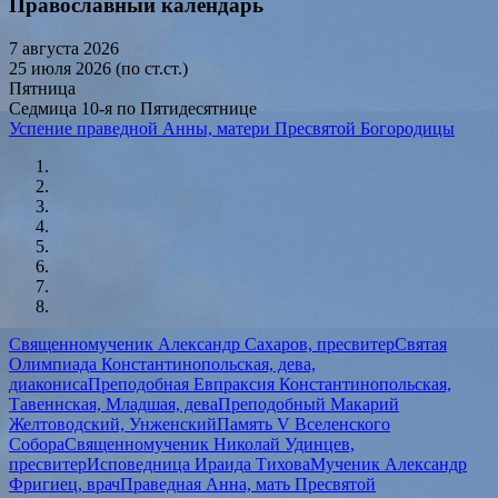
Православный календарь
7 августа 2026
25 июля 2026 (по ст.ст.)
Пятница
Седмица 10-я по Пятидесятнице
Успение праведной Анны, матери Пресвятой Богородицы
Священномученик Александр Сахаров, пресвитер
Святая
Олимпиада Константинопольская, дева,
диакониса
Преподобная Евпраксия Константинопольская,
Тавеннская, Младшая, дева
Преподобный Макарий
Желтоводский, Унженский
Память V Вселенского
Собора
Священномученик Николай Удинцев,
пресвитер
Исповедница Ираида Тихова
Мученик Александр
Фригиец, врач
Праведная Анна, мать Пресвятой