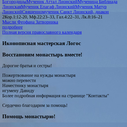
Богородицы
Мученик Аттал Лионский
Мученица Библиада
Лионская
Мученик Епагаф Лионский
Мученик Матур
Лионский
Священномученик Санкт Лионский, диакон
2Кор.1:12-20, Мф.22:23–33, Гал.4:22–31, Лк.8:16–21
Мысли Феофана Затворника
подробнее
Полная версия православного календаря
Иконописная мастерская Логос
Восстановим монастырь вместе!
Дорогие братья и сестры!
Пожертвование на нужды монастыря
можно перевести
Наместнику монастыря
игумену Давиду
Более подробная информация на странице "Контакты"
Сердечно благодарим за помощь!
Помощь монастырю!