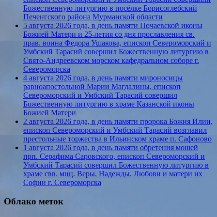
Божественную литургию в посёлке Борисоглебский
Печенгского района Мурманской области
5 августа 2026 года, в день памяти Почаевской иконы
Божией Матери и 25-летия со дня прославления св.
прав. воина Федора Ушакова, епископ Североморский и
Умбский Тарасий совершил Божественную литургию в
Свято-Андреевском морском кафедральном соборе г.
Североморска
4 августа 2026 года, в день памяти мироносицы
равноапостольной Марии Магдалины, епископ
Североморский и Умбский Тарасий совершил
Божественную литургию в храме Казанской иконы
Божией Матери
2 августа 2026 года, в день памяти пророка Божия Илии,
епископ Североморский и Умбский Тарасий возглавил
престольные торжества в Ильинском храме п. Сафоново
1 августа 2026 года, в день памяти обретения мощей
прп. Серафима Саровского, епископ Североморский и
Умбский Тарасий совершил Божественную литургию в
храме свв. мцц. Веры, Надежды, Любови и матери их
Софии г. Североморска
Облако меток