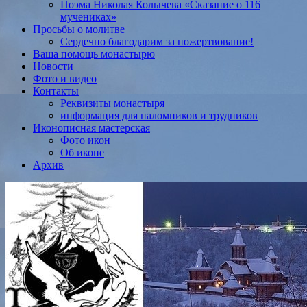
Поэма Николая Колычева «Сказание о 116
мучениках»
Просьбы о молитве
Сердечно благодарим за пожертвование!
Ваша помощь монастырю
Новости
Фото и видео
Контакты
Реквизиты монастыря
информация для паломников и трудников
Иконописная мастерская
Фото икон
Об иконе
Архив