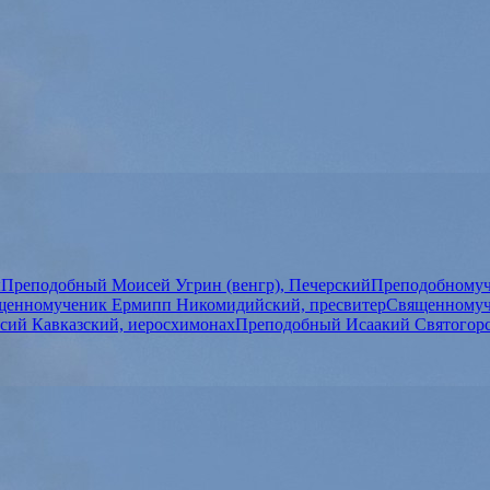
ы
Преподобный Моисей Угрин (венгр), Печерский
Преподобномуч
щенномученик Ермипп Никомидийский, пресвитер
Священномуч
сий Кавказский, иеросхимонах
Преподобный Исаакий Святогор