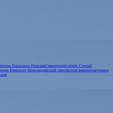
еница Параскева Римская
Священномученик Сергий
еник Ермократ Никомидийский, пресвитер
Священномученик
ский