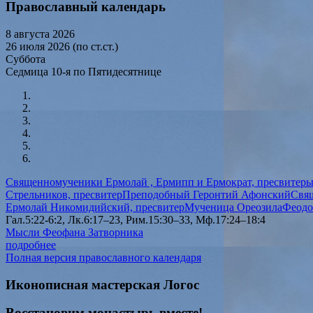
Православный календарь
8 августа 2026
26 июля 2026 (по ст.ст.)
Суббота
Седмица 10-я по Пятидесятнице
Священномученики Ермолай , Ермипп и Ермократ, пресвитер
Стрельников, пресвитер
Преподобный Геронтий Афонский
Свя
Ермолай Никомидийский, пресвитер
Мученица Ореозила
Феодо
Гал.5:22-6:2, Лк.6:17–23, Рим.15:30–33, Мф.17:24–18:4
Мысли Феофана Затворника
подробнее
Полная версия православного календаря
Иконописная мастерская Логос
Восстановим монастырь вместе!