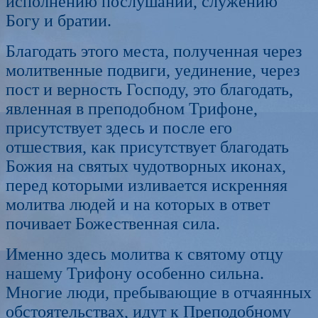
исполнени
ю послушаний, служению
Богу и братии.
Благодать этого места, полученная через
молитвенные подвиги, уединение, через
пост
и
верность Господу,
это
благодать,
явленная
в преподобном Трифоне,
присутствует здесь и после его
отшествия, как присутствует благодать
Божия на святых чудотворны
х иконах,
перед которыми изливается искренняя
молитва людей и на которых в ответ
почивает Божественная сила
.
Именно здесь молитва к святому отцу
нашему Трифону особенно сильн
а
.
Многие люди
, пребывающие в отчаянных
обстоятельствах, идут к Преподобному