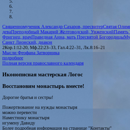
Священномученик Александр Сахаров, пресвитер
Святая Олимп
дева
Преподобный Макарий Желтоводский, Унженский
Память 
Фригиец, врач
Праведная Анна, мать Пресвятой Богородицы
Му
Санкт Лионский, диакон
2Кор.1:12-20, Мф.22:23–33, Гал.4:22–31, Лк.8:16–21
Мысли Феофана Затворника
подробнее
Полная версия православного календаря
Иконописная мастерская Логос
Восстановим монастырь вместе!
Дорогие братья и сестры!
Пожертвование на нужды монастыря
можно перевести
Наместнику монастыря
игумену Давиду
Более подробная информация на странице "Контакты"