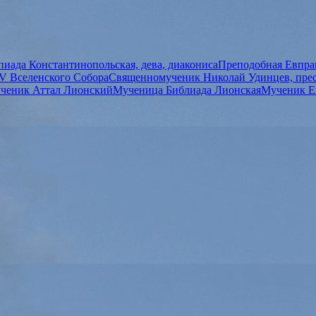
иада Константинопольская, дева, диакониса
Преподобная Евпрак
V Вселенского Собора
Священномученик Николай Удинцев, пре
ченик Аттал Лионский
Мученица Библиада Лионская
Мученик Е