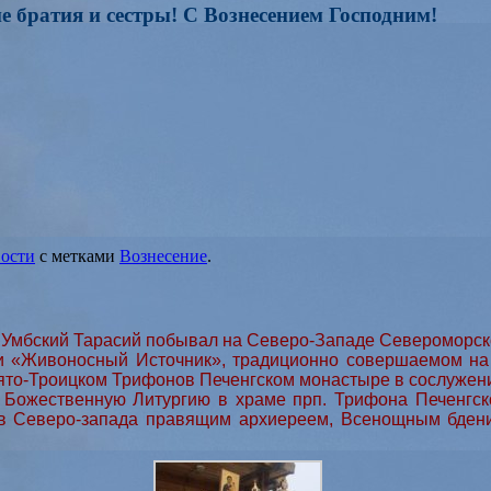
е братия и сестры! С Вознесением Господним!
ости
с метками
Вознесение
.
Умбский Тарасий побывал на Северо-Западе Североморской
и «Живоносный Источник», традиционно совершаемом н
то-Троицком Трифонов Печенгском монастыре в сослужени
 Божественную Литургию в храме прп. Трифона Печенгско
в Северо-запада правящим архиереем, Всенощным бдени