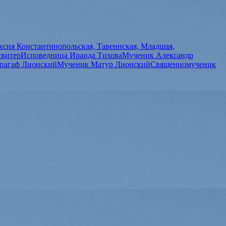
сия Константинопольская, Тавеннская, Младшая,
свитер
Исповедница Ираида Тихова
Мученик Александр
пагаф Лионский
Мученик Матур Лионский
Священномученик