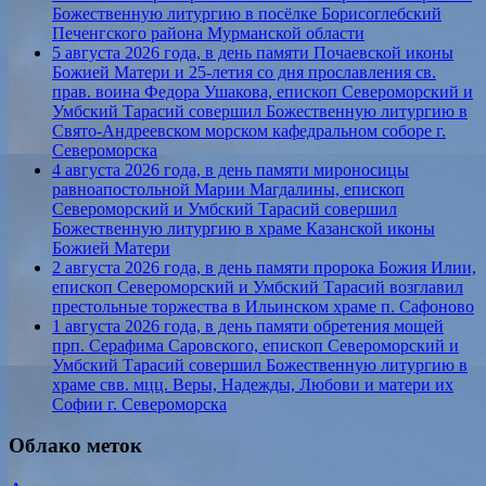
Божественную литургию в посёлке Борисоглебский
Печенгского района Мурманской области
5 августа 2026 года, в день памяти Почаевской иконы
Божией Матери и 25-летия со дня прославления св.
прав. воина Федора Ушакова, епископ Североморский и
Умбский Тарасий совершил Божественную литургию в
Свято-Андреевском морском кафедральном соборе г.
Североморска
4 августа 2026 года, в день памяти мироносицы
равноапостольной Марии Магдалины, епископ
Североморский и Умбский Тарасий совершил
Божественную литургию в храме Казанской иконы
Божией Матери
2 августа 2026 года, в день памяти пророка Божия Илии,
епископ Североморский и Умбский Тарасий возглавил
престольные торжества в Ильинском храме п. Сафоново
1 августа 2026 года, в день памяти обретения мощей
прп. Серафима Саровского, епископ Североморский и
Умбский Тарасий совершил Божественную литургию в
храме свв. мцц. Веры, Надежды, Любови и матери их
Софии г. Североморска
Облако меток