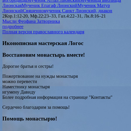
Богородицы
Мученик Аттал Лионский
Мученица Библиада
Лионская
Мученик Епагаф Лионский
Мученик Матур
Лионский
Священномученик Санкт Лионский, диакон
2Кор.1:12-20, Мф.22:23–33, Гал.4:22–31, Лк.8:16–21
Мысли Феофана Затворника
подробнее
Полная версия православного календаря
Иконописная мастерская Логос
Восстановим монастырь вместе!
Дорогие братья и сестры!
Пожертвование на нужды монастыря
можно перевести
Наместнику монастыря
игумену Давиду
Более подробная информация на странице "Контакты"
Сердечно благодарим за помощь!
Помощь монастырю!