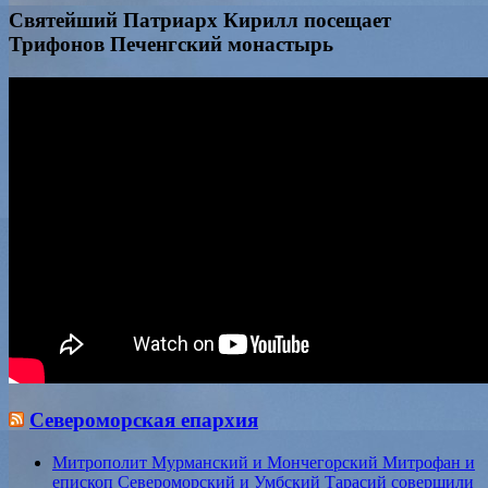
Святейший Патриарх Кирилл посещает
Трифонов Печенгский монастырь
Североморская епархия
Митрополит Мурманский и Мончегорский Митрофан и
епископ Североморский и Умбский Тарасий совершили