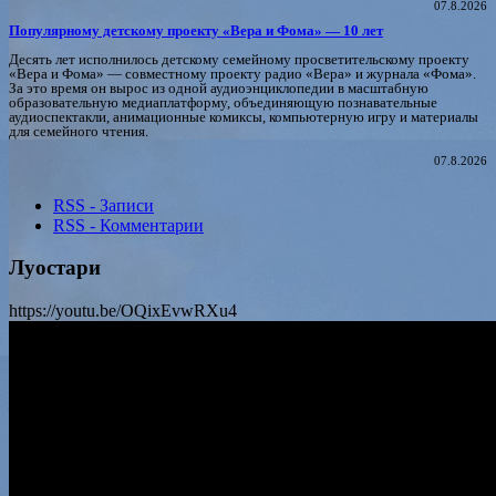
07.8.2026
Популярному детскому проекту «Вера и Фома» — 10 лет
Десять лет исполнилось детскому семейному просветительскому проекту
«Вера и Фома» — совместному проекту радио «Вера» и журнала «Фома».
За это время он вырос из одной аудиоэнциклопедии в масштабную
образовательную медиаплатформу, объединяющую познавательные
аудиоспектакли, анимационные комиксы, компьютерную игру и материалы
для семейного чтения.
07.8.2026
RSS - Записи
RSS - Комментарии
Луостари
https://youtu.be/OQixEvwRXu4