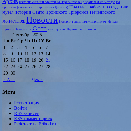
Архив
Из воспоминаний Аристарха Черепанова о Трифоновом монастыре
На
Началась работа по созданию
промысле (фотографии Иеромонаха Дамиана)
музея истории Свято-Троицкого Трифонов Печенгского
Новости
монастыря.
Постриг в день памяти прпп.мчч. Ионы и
Фото
Германа Печенгских
Фотографии Иеромонаха Дамиана
Сентябрь 2025
Пн
Вт
Ср
Чт
Пт
Сб
Вс
1
2
3
4
5
6
7
8
9
10
11
12
13
14
15
16
17
18
19
20
21
22
23
24
25
26
27
28
29
30
« Авг
Дек »
Мета
Регистрация
Войти
RSS
записей
RSS
комментариев
Работает на Prihod.ru