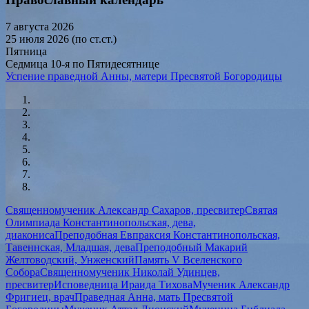
7 августа 2026
25 июля 2026 (по ст.ст.)
Пятница
Седмица 10-я по Пятидесятнице
Успение праведной Анны, матери Пресвятой Богородицы
Священномученик Александр Сахаров, пресвитер
Святая
Олимпиада Константинопольская, дева,
диакониса
Преподобная Евпраксия Константинопольская,
Тавеннская, Младшая, дева
Преподобный Макарий
Желтоводский, Унженский
Память V Вселенского
Собора
Священномученик Николай Удинцев,
пресвитер
Исповедница Ираида Тихова
Мученик Александр
Фригиец, врач
Праведная Анна, мать Пресвятой