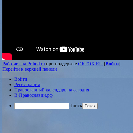
Работает на Prihod.ru
при поддержке
ORTOX.RU
[
Войти
]
Перейти к верхней панели
Войти
Регистрация
Православный календарь на сегодня
В-Православии.рф
Поиск