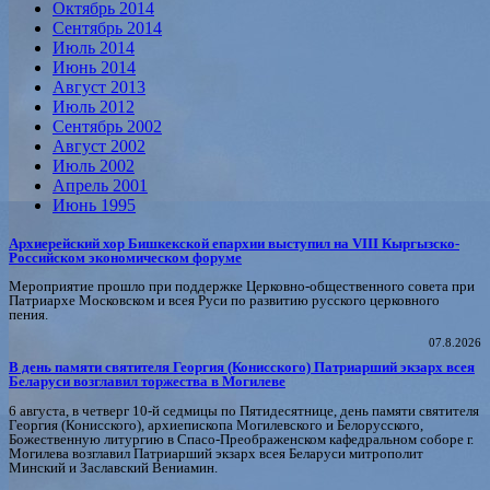
Октябрь 2014
Сентябрь 2014
Июль 2014
Июнь 2014
Август 2013
Июль 2012
Сентябрь 2002
Август 2002
Июль 2002
Апрель 2001
Июнь 1995
Архиерейский хор Бишкекской епархии выступил на VIII Кыргызско-
Российском экономическом форуме
Мероприятие прошло при поддержке Церковно-общественного совета при
Патриархе Московском и всея Руси по развитию русского церковного
пения.
07.8.2026
В день памяти святителя Георгия (Конисского) Патриарший экзарх всея
Беларуси возглавил торжества в Могилеве
6 августа, в четверг 10-й седмицы по Пятидесятнице, день памяти святителя
Георгия (Конисского), архиепископа Могилевского и Белорусского,
Божественную литургию в Спасо-Преображенском кафедральном соборе г.
Могилева возглавил Патриарший экзарх всея Беларуси митрополит
Минский и Заславский Вениамин.