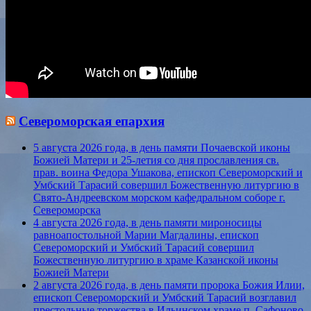
Североморская епархия
5 августа 2026 года, в день памяти Почаевской иконы
Божией Матери и 25-летия со дня прославления св.
прав. воина Федора Ушакова, епископ Североморский и
Умбский Тарасий совершил Божественную литургию в
Свято-Андреевском морском кафедральном соборе г.
Североморска
4 августа 2026 года, в день памяти мироносицы
равноапостольной Марии Магдалины, епископ
Североморский и Умбский Тарасий совершил
Божественную литургию в храме Казанской иконы
Божией Матери
2 августа 2026 года, в день памяти пророка Божия Илии,
епископ Североморский и Умбский Тарасий возглавил
престольные торжества в Ильинском храме п. Сафоново