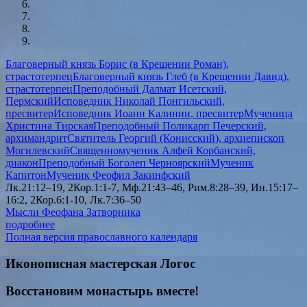
Благоверный князь Борис (в Крещении Роман),
страстотерпец
Благоверный князь Глеб (в Крещении Давид),
страстотерпец
Преподобный Далмат Исетский,
Пермский
Исповедник Николай Понгильский,
пресвитер
Исповедник Иоанн Калинин, пресвитер
Мученица
Христина Тирская
Преподобный Поликарп Печерский,
архимандрит
Святитель Георгий (Конисский), архиепископ
Могилевский
Священномученик Алфей Корбанский,
диакон
Преподобный Боголеп Черноярский
Мученик
Капитон
Мученик Феофил Закинфский
Лк.21:12–19, 2Кор.1:1-7, Мф.21:43–46, Рим.8:28–39, Ин.15:17–
16:2, 2Кор.6:1-10, Лк.7:36–50
Мысли Феофана Затворника
подробнее
Полная версия православного календаря
Иконописная мастерская Логос
Восстановим монастырь вместе!