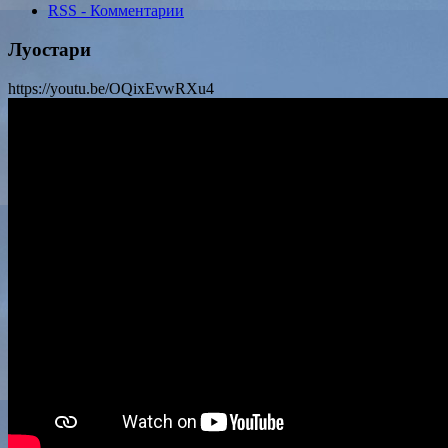
RSS - Комментарии
Луостари
https://youtu.be/OQixEvwRXu4