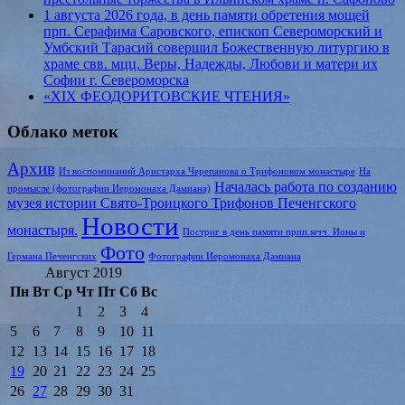
1 августа 2026 года, в день памяти обретения мощей
прп. Серафима Саровского, епископ Североморский и
Умбский Тарасий совершил Божественную литургию в
храме свв. мцц. Веры, Надежды, Любови и матери их
Софии г. Североморска
«XIX ФЕОДОРИТОВСКИЕ ЧТЕНИЯ»
Облако меток
Архив
Из воспоминаний Аристарха Черепанова о Трифоновом монастыре
На
Началась работа по созданию
промысле (фотографии Иеромонаха Дамиана)
музея истории Свято-Троицкого Трифонов Печенгского
Новости
монастыря.
Постриг в день памяти прпп.мчч. Ионы и
Фото
Германа Печенгских
Фотографии Иеромонаха Дамиана
Август 2019
Пн
Вт
Ср
Чт
Пт
Сб
Вс
1
2
3
4
5
6
7
8
9
10
11
12
13
14
15
16
17
18
19
20
21
22
23
24
25
26
27
28
29
30
31