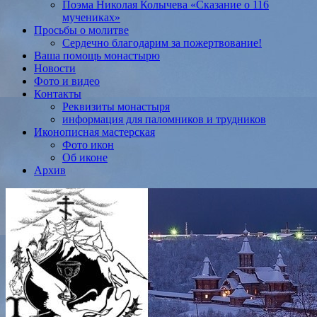
Поэма Николая Колычева «Сказание о 116
мучениках»
Просьбы о молитве
Сердечно благодарим за пожертвование!
Ваша помощь монастырю
Новости
Фото и видео
Контакты
Реквизиты монастыря
информация для паломников и трудников
Иконописная мастерская
Фото икон
Об иконе
Архив