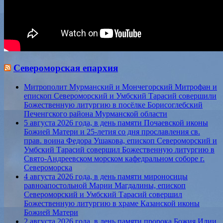
Североморская епархия
Митрополит Мурманский и Мончегорский Митрофан и
епископ Североморский и Умбский Тарасий совершили
Божественную литургию в посёлке Борисоглебский
Печенгского района Мурманской области
5 августа 2026 года, в день памяти Почаевской иконы
Божией Матери и 25-летия со дня прославления св.
прав. воина Федора Ушакова, епископ Североморский и
Умбский Тарасий совершил Божественную литургию в
Свято-Андреевском морском кафедральном соборе г.
Североморска
4 августа 2026 года, в день памяти мироносицы
равноапостольной Марии Магдалины, епископ
Североморский и Умбский Тарасий совершил
Божественную литургию в храме Казанской иконы
Божией Матери
2 августа 2026 года, в день памяти пророка Божия Илии,