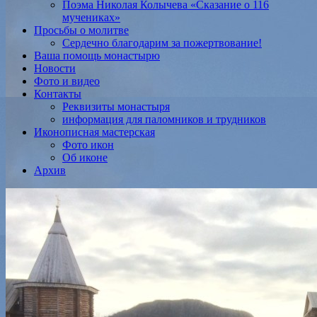
Поэма Николая Колычева «Сказание о 116
мучениках»
Просьбы о молитве
Сердечно благодарим за пожертвование!
Ваша помощь монастырю
Новости
Фото и видео
Контакты
Реквизиты монастыря
информация для паломников и трудников
Иконописная мастерская
Фото икон
Об иконе
Архив