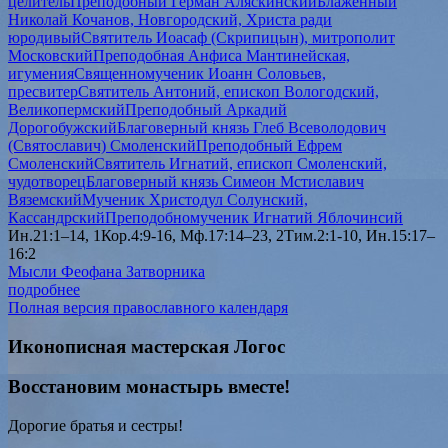
целитель
Преподобный Герман Аляскинский
Блаженный
Николай Кочанов, Новгородский, Христа ради
юродивый
Святитель Иоасаф (Скрипицын), митрополит
Московский
Преподобная Анфиса Мантинейская,
игумения
Священномученик Иоанн Соловьев,
пресвитер
Святитель Антоний, епископ Вологодский,
Великопермский
Преподобный Аркадий
Дорогобужский
Благоверный князь Глеб Всеволодович
(Святославич) Смоленский
Преподобный Ефрем
Смоленский
Святитель Игнатий, епископ Смоленский,
чудотворец
Благоверный князь Симеон Мстиславич
Вяземский
Мученик Христодул Солунский,
Кассандрский
Преподобномученик Игнатий Яблочинсий
Ин.21:1–14, 1Кор.4:9-16, Мф.17:14–23, 2Тим.2:1-10, Ин.15:17–
16:2
Мысли Феофана Затворника
подробнее
Полная версия православного календаря
Иконописная мастерская Логос
Восстановим монастырь вместе!
Дорогие братья и сестры!