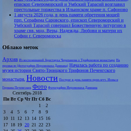
епископ Североморский и Умбский Тарасий возглавил
престольные торжества в Ильинском храме п. Сафоново
1 августа 2026 года, в день памяти обретения мощей
прп. Серафима Саровского, епископ Североморский и
Умбский Тарасий совершил Божественную литургию в
храме свв. мцц. Веры, Надежды, Любови и матери их
Софии г. Североморска
Облако меток
Архив
Из воспоминаний Аристарха Черепанова о Трифоновом монастыре
На
Началась работа по созданию
промысле (фотографии Иеромонаха Дамиана)
музея истории Свято-Троицкого Трифонов Печенгского
Новости
монастыря.
Постриг в день памяти прпп.мчч. Ионы и
Фото
Германа Печенгских
Фотографии Иеромонаха Дамиана
Сентябрь 2018
Пн
Вт
Ср
Чт
Пт
Сб
Вс
1
2
3
4
5
6
7
8
9
10
11
12
13
14
15
16
17
18
19
20
21
22
23