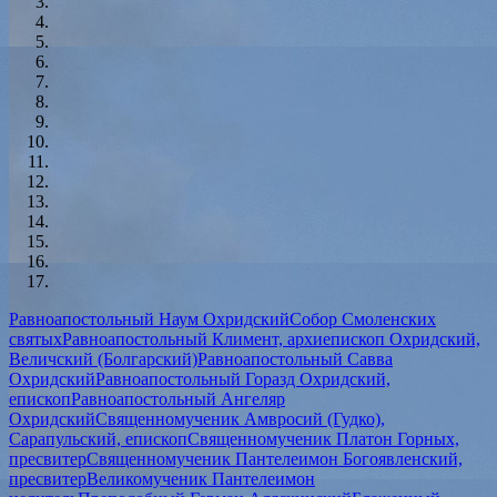
Равноапостольный Наум Охридский
Собор Смоленских
святых
Равноапостольный Климент, архиепископ Охридский,
Величский (Болгарский)
Равноапостольный Савва
Охридский
Равноапостольный Горазд Охридский,
епископ
Равноапостольный Ангеляр
Охридский
Священномученик Амвросий (Гудко),
Сарапульский, епископ
Священномученик Платон Горных,
пресвитер
Священномученик Пантелеимон Богоявленский,
пресвитер
Великомученик Пантелеимон