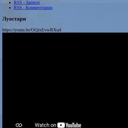
RSS - Записи
RSS - Комментарии
Луостари
https://youtu.be/OQixEvwRXu4