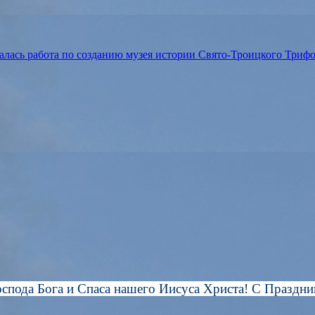
алась работа по созданию музея истории Свято-Троицкого Триф
спода Бога и Спаса нашего Иисуса Христа! С Праздни