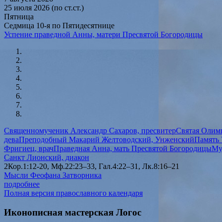
25 июля 2026 (по ст.ст.)
Пятница
Седмица 10-я по Пятидесятнице
Успение праведной Анны, матери Пресвятой Богородицы
Священномученик Александр Сахаров, пресвитер
Святая Олимп
дева
Преподобный Макарий Желтоводский, Унженский
Память 
Фригиец, врач
Праведная Анна, мать Пресвятой Богородицы
Му
Санкт Лионский, диакон
2Кор.1:12-20, Мф.22:23–33, Гал.4:22–31, Лк.8:16–21
Мысли Феофана Затворника
подробнее
Полная версия православного календаря
Иконописная мастерская Логос