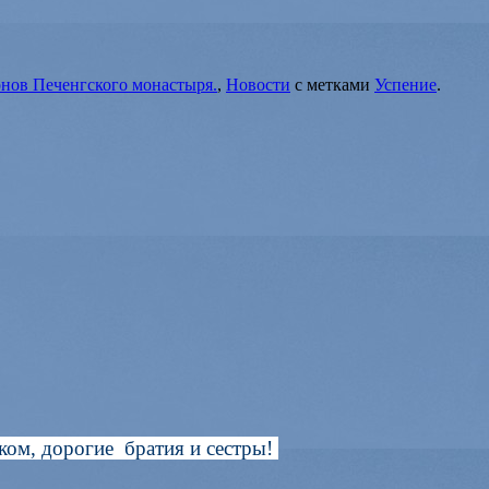
онов Печенгского монастыря.
,
Новости
с метками
Успение
.
ком, дорогие братия и сестры!