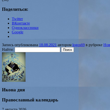
Поделиться:
Twitter
ВКонтакте
Одноклассники
Google
Запись опубликована
18.08.2021
автором
logos69
в рубрике
Нов
Найти:
Икона дня
Православный календарь
7 августа 2026