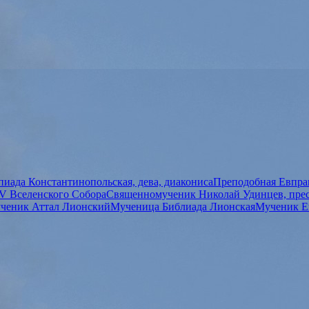
иада Константинопольская, дева, диакониса
Преподобная Евпрак
V Вселенского Собора
Священномученик Николай Удинцев, пре
ченик Аттал Лионский
Мученица Библиада Лионская
Мученик Е