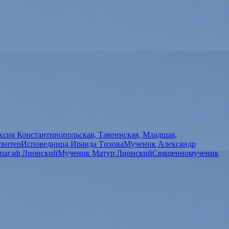
сия Константинопольская, Тавеннская, Младшая,
свитер
Исповедница Ираида Тихова
Мученик Александр
пагаф Лионский
Мученик Матур Лионский
Священномученик