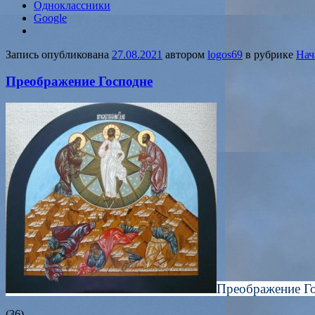
Одноклассники
Google
Запись опубликована
27.08.2021
автором
logos69
в рубрике
Нач
Преображение Господне
Преображение Го
(36)