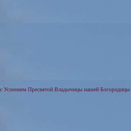
, с Успением Пресвятой Владычицы нашей Богородиц